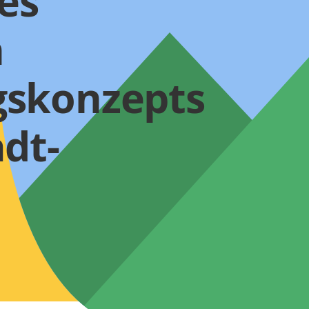
es
n
gskonzepts
adt-