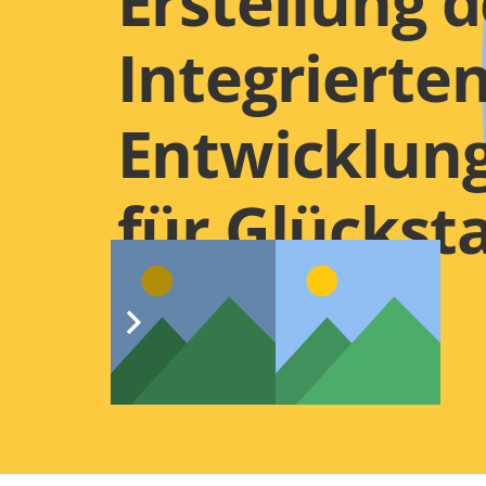
Erstellung d
Integrierte
Entwicklun
für Glückst
Nord