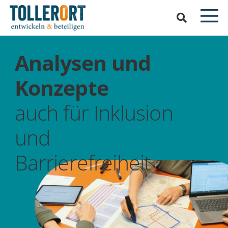
Analysen und
Konzepte
auch für Inklusion
und
Barrierefreiheit