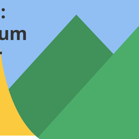
:
zum
r