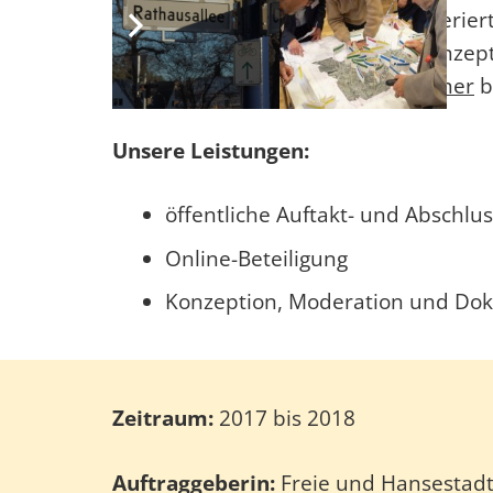
TOLLERORT konzipierte und moderierte 
und einen Analyse- und einen Konzept
Landschaftsplanung Jacob | Fichtner
b
Unsere Leistungen:
öffentliche Auftakt- und Abschlu
Online-Beteiligung
Konzeption, Moderation und Dok
Zeitraum:
2017 bis 2018
Auftraggeberin:
Freie und Hansestad