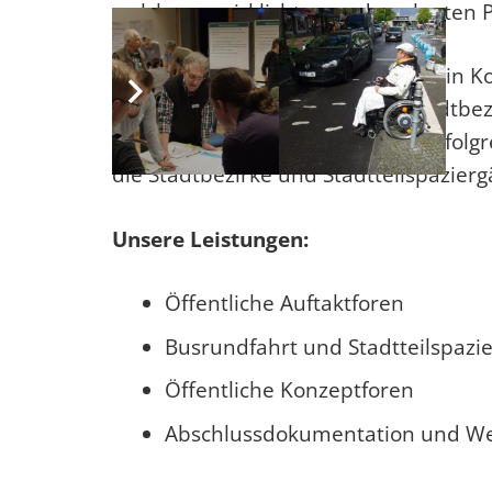
welche verwirklichten und geplanten P
Das Büro TOLLERORT erarbeitete in K
Öffentlichkeit das IEK für den Stadtb
und den Stadtbezirk Ricklingen erfolg
die Stadtbezirke und Stadtteilspazier
Unsere Leistungen:
Öffentliche Auftaktforen
Busrundfahrt und Stadtteilspazi
Öffentliche Konzeptforen
Abschlussdokumentation und We