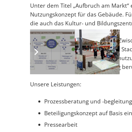
Unter dem Titel „Aufbruch am Markt“ 
Nutzungskonzept für das Gebäude. Für
die auch das Kultur- und Bildungszent
Das Nutzungskonzept sieht – mit Zwis
neben einem neuen Museum, die Stadt
und Vereine finden auf Mehrfachnutz
werden bei der Konzepterstellung berü
Unsere Leistungen:
Prozessberatung und -begleitung
Beteiligungskonzept auf Basis ei
Pressearbeit