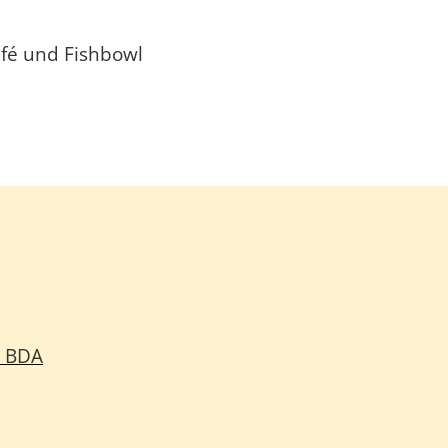
fé und Fishbowl
r BDA