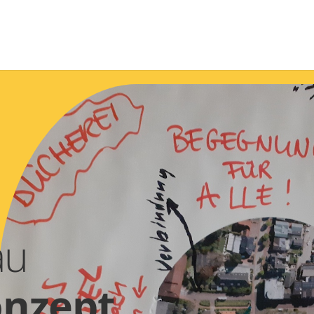
au
nzept