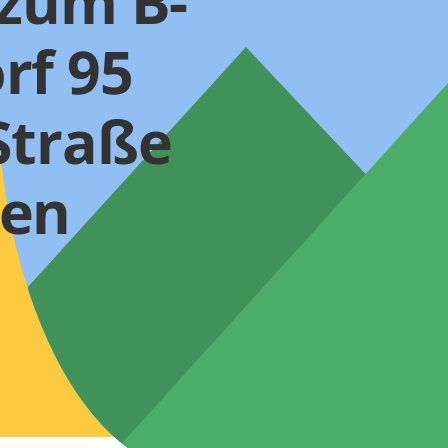
 zum B-
rf 95
Straße
sen