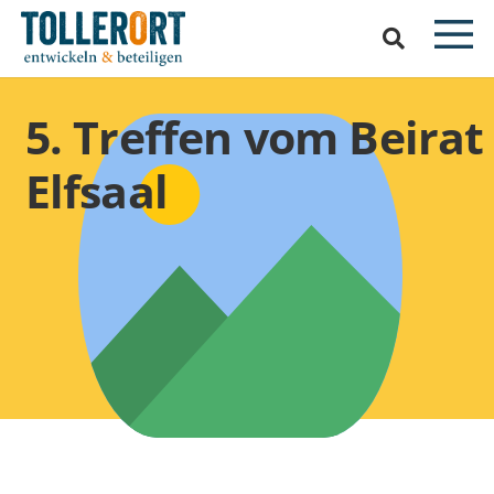
5. Treffen vom Beirat
Elfsaal