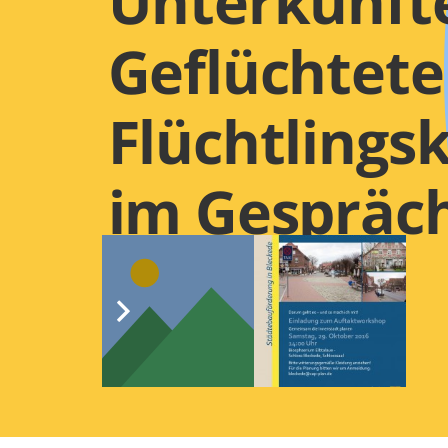
Unterkünfte
Geflüchtete
Flüchtlings
im Gespräc