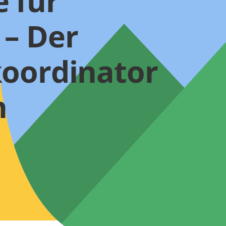
 für
 – Der
koordinator
h