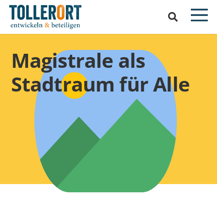
Magistrale als
Stadtraum für Alle