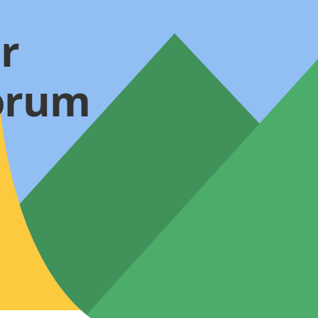
r
forum