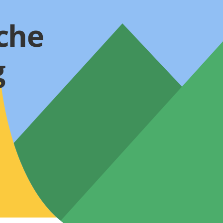
che
g