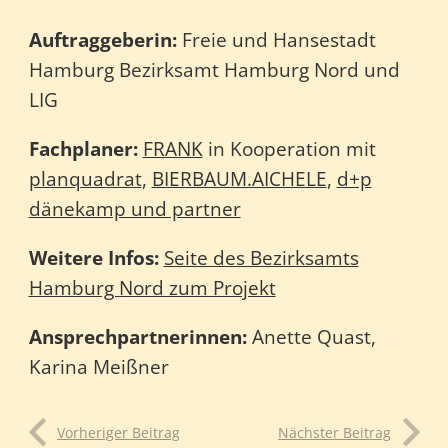
Auftraggeberin:
Freie und Hansestadt
Hamburg Bezirksamt Hamburg Nord und
LIG
Fachplaner:
FRANK
in Kooperation mit
planquadrat
,
BIERBAUM.AICHELE
,
d+p
dänekamp und partner
Weitere Infos:
Seite des Bezirksamts
Hamburg Nord zum Projekt
Ansprechpartnerinnen:
Anette Quast,
Karina Meißner
Vorheriger Beitrag
Nächster Beitrag