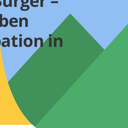
Bürger –
ben
ation in