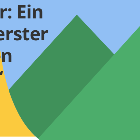
: Ein
erster
en
“