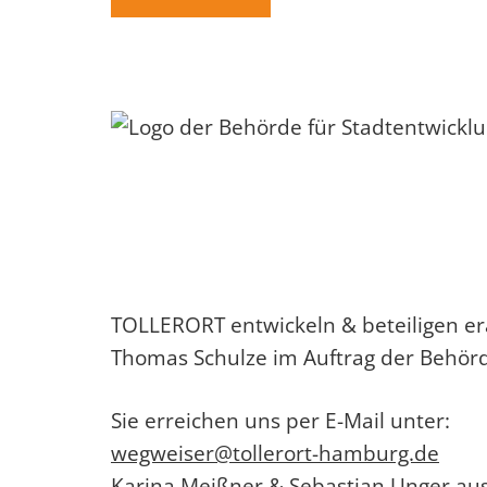
Sie
dieses
Feld
leer.
TOLLERORT entwickeln & beteiligen e
Thomas Schulze im Auftrag der Behör
Sie erreichen uns per E-Mail unter:
wegweiser@tollerort-hamburg.de
Karina Meißner & Sebastian Unger au