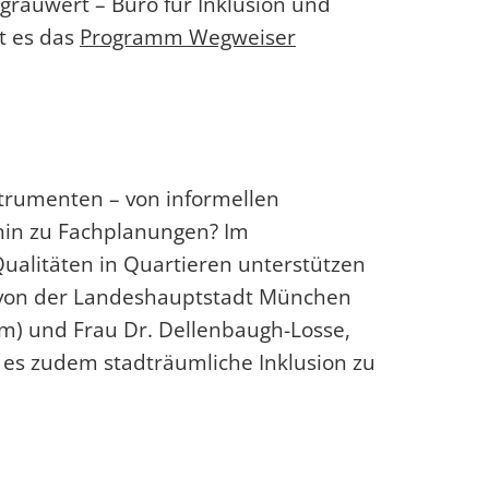
 grauwert – Büro für Inklusion und
bt es das
Programm Wegweiser
strumenten – von informellen
hin zu Fachplanungen? Im
Qualitäten in Quartieren unterstützen
 von der Landeshauptstadt München
am) und Frau
Dr. Dellenbaugh-
Losse,
bt es zudem stadträumliche Inklusion zu