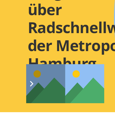
über
Radschnellw
der Metropo
Hamburg