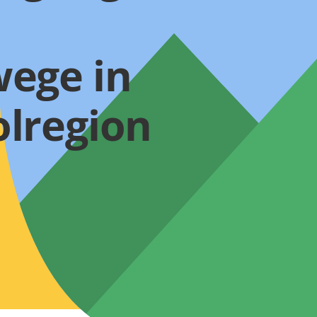
ege in
lregion