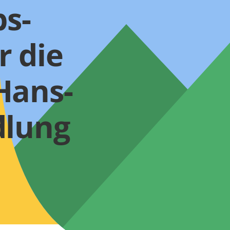
s-
r die
Hans-
dlung