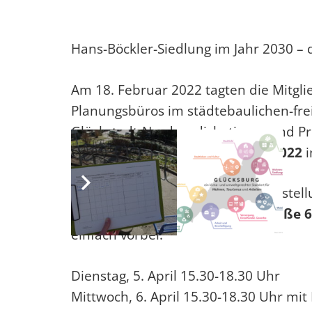
Hans-Böckler-Siedlung im Jahr 2030 – 
Am 18. Februar 2022 tagten die Mitgli
Planungsbüros im städtebaulichen-fre
Glückstadt-Nord zu diskutieren und P
Ausstellung vom
4. bis 10. April 2022
i
Wir laden Sie herzlich ein, die Ausstel
der Elbschule, Königsberger Straße 6
einfach vorbei:
Dienstag, 5. April 15.30-18.30 Uhr
Mittwoch, 6. April 15.30-18.30 Uhr m